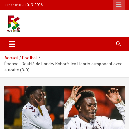
Aller
dimanche, août 9, 2026
au
contenu
1er sur le sport au Burkina Faso: Football, Cyclisme, Basket,
FasoSports
Rugby
Accueil
Football
Écosse : Doublé de Landry Kaboré, les Hearts s’imposent avec
autorité (3-0)