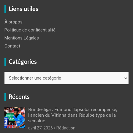
Liens utiles
À propos
Politique de confidentialité
Mentions Légales
Contact
Catégories
Catégories
Récents
Bundesliga : Edmond Tapsoba récompensé,
l’ancien du Vitinha dans l’équipe type de la
semaine
avril 27, 2026
Rédaction