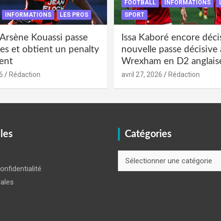
FOOTBALL
INFORMATIONS
INFORMATIONS
LES PROS
SPORT
 Arsène Kouassi passe
Issa Kaboré encore décis
es et obtient un penalty
nouvelle passe décisive
ent
Wrexham en D2 anglais
6
Rédaction
avril 27, 2026
Rédaction
iles
Catégories
Catégories
onfidentialité
ales