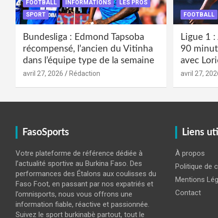
FOOTBALL
INFORMATIONS
LES PROS
SPORT
FOOTBALL
Bundesliga : Edmond Tapsoba
Ligue 1 :
récompensé, l’ancien du Vitinha
90 minut
dans l’équipe type de la semaine
avec Lori
avril 27, 2026
Rédaction
avril 27, 202
FasoSports
Liens ut
Votre plateforme de référence dédiée à
À propos
l’actualité sportive au Burkina Faso. Des
Politique de c
performances des Étalons aux coulisses du
Mentions Lég
Faso Foot, en passant par nos expatriés et
Contact
l’omnisports, nous vous offrons une
information fiable, réactive et passionnée.
Suivez le sport burkinabè partout, tout le