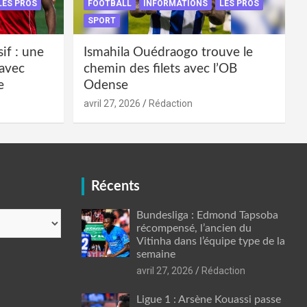
LES PROS
FOOTBALL
INFORMATIONS
LES PROS
SPORT
if : une
Ismahila Ouédraogo trouve le
 avec
chemin des filets avec l’OB
e
Odense
avril 27, 2026
Rédaction
Récents
Bundesliga : Edmond Tapsoba
récompensé, l’ancien du
Vitinha dans l’équipe type de la
semaine
avril 27, 2026
Rédaction
Ligue 1 : Arsène Kouassi passe