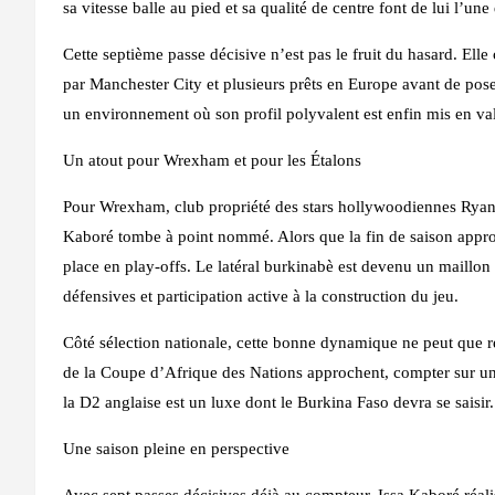
sa vitesse balle au pied et sa qualité de centre font de lui l’un
Cette septième passe décisive n’est pas le fruit du hasard. Ell
par Manchester City et plusieurs prêts en Europe avant de pose
un environnement où son profil polyvalent est enfin mis en val
Un atout pour Wrexham et pour les Étalons
Pour Wrexham, club propriété des stars hollywoodiennes Rya
Kaboré tombe à point nommé. Alors que la fin de saison appro
place en play-offs. Le latéral burkinabè est devenu un maillon e
défensives et participation active à la construction du jeu.
Côté sélection nationale, cette bonne dynamique ne peut que réj
de la Coupe d’Afrique des Nations approchent, compter sur un 
la D2 anglaise est un luxe dont le Burkina Faso devra se saisir.
Une saison pleine en perspective
Avec sept passes décisives déjà au compteur, Issa Kaboré réalis