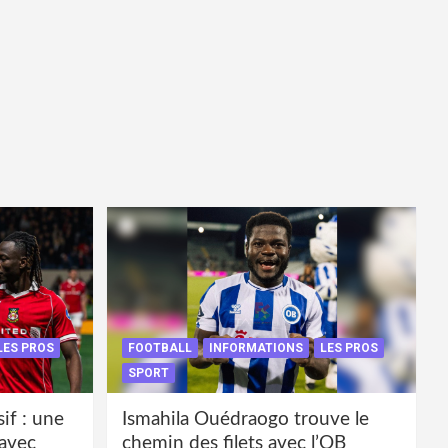
LES PROS
FOOTBALL
INFORMATIONS
LES PROS
SPORT
if : une
Ismahila Ouédraogo trouve le
 avec
chemin des filets avec l’OB