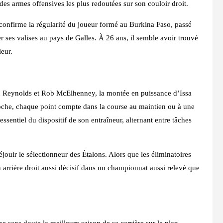
e des armes offensives les plus redoutées sur son couloir droit.
e confirme la régularité du joueur formé au Burkina Faso, passé
r ses valises au pays de Galles. À 26 ans, il semble avoir trouvé
eur.
n Reynolds et Rob McElhenney, la montée en puissance d’Issa
che, chaque point compte dans la course au maintien ou à une
ssentiel du dispositif de son entraîneur, alternant entre tâches
ouir le sélectionneur des Étalons. Alors que les éliminatoires
arrière droit aussi décisif dans un championnat aussi relevé que
e sans doute la meilleure saison de sa carrière sur le plan