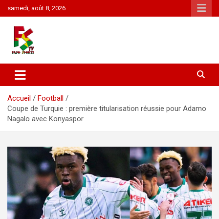
Aller
samedi, août 8, 2026
au
contenu
1er sur le sport au Burkina Faso: Football, Cyclisme, Basket,
FasoSports
Rugby
Accueil
Football
Coupe de Turquie : première titularisation réussie pour Adamo
Nagalo avec Konyaspor