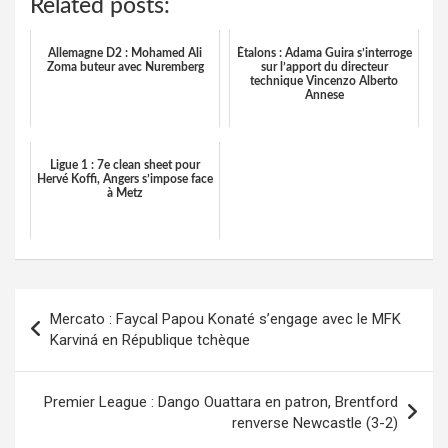
Related posts:
Allemagne D2 : Mohamed Ali
Étalons : Adama Guira s’interroge
Zoma buteur avec Nuremberg
sur l’apport du directeur
technique Vincenzo Alberto
Annese
Ligue 1 : 7e clean sheet pour
Hervé Koffi, Angers s’impose face
à Metz
Navigation
Mercato : Faycal Papou Konaté s’engage avec le MFK
de
Karviná en République tchèque
l’article
Premier League : Dango Ouattara en patron, Brentford
renverse Newcastle (3-2)