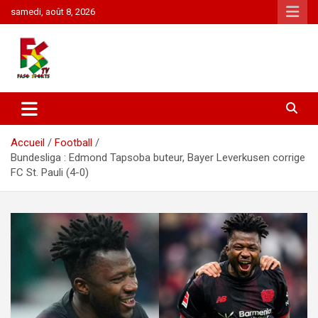
Aller
samedi, août 8, 2026
au
contenu
1er sur le sport au Burkina Faso: Football, Cyclisme, Basket,
FasoSports
Rugby
Accueil
Football
Bundesliga : Edmond Tapsoba buteur, Bayer Leverkusen corrige
FC St. Pauli (4-0)